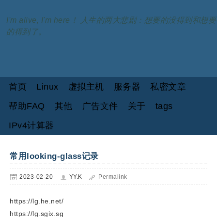
I'm alive, I'm here！ 人生的两大悲剧：想要的没得到和想要
的得到了。
首页
Linux
虚拟主机
服务器
私密文章
帮助FAQ
其他
广告文件
关于
tags
IPv4计算器
常用looking-glass记录
2023-02-20
YY.K
Permalink
https://lg.he.net/
https://lg.sgix.sg