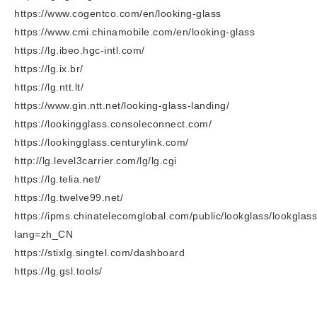
https://www.cogentco.com/en/looking-glass
https://www.cmi.chinamobile.com/en/looking-glass
https://lg.ibeo.hgc-intl.com/
https://lg.ix.br/
https://lg.ntt.lt/
https://www.gin.ntt.net/looking-glass-landing/
https://lookingglass.consoleconnect.com/
https://lookingglass.centurylink.com/
http://lg.level3carrier.com/lg/lg.cgi
https://lg.telia.net/
https://lg.twelve99.net/
https://ipms.chinatelecomglobal.com/public/lookglass/lookglas
lang=zh_CN
https://stixlg.singtel.com/dashboard
https://lg.gsl.tools/