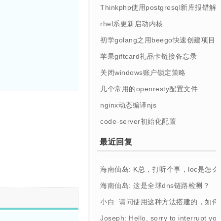
Thinkphp使用postgresql新库报错解
rhel系更新启动内核
初学golang之用beego快速创建项目
苹果giftcard礼品卡链接备忘录
关闭windows账户锁定策略
几个常用的openresty配置文件
nginx动态编译njs
code-server初始化配置
最近回复
海南仙岛: K总，打听个事，loc是怎
海南仙岛: 这是全球dns链路检测？
小白: 请问使用这种方法搭建的，如
Joseph: Hello, sorry to interrupt you