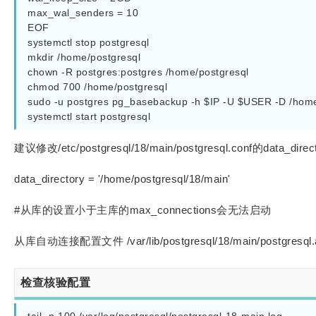
max_wal_senders = 10

EOF

systemctl stop postgresql

mkdir /home/postgresql

chown -R postgres:postgres /home/postgresql

chmod 700 /home/postgresql

sudo -u postgres pg_basebackup -h $IP -U $USER -D /home/
systemctl start postgresql
建议修改/etc/postgresql/18/main/postgresql.conf的data_dire
data_directory = '/home/postgresql/18/main'
#从库的设置小于主库的max_connections会无法启动
从库自动连接配置文件 /var/lib/postgresql/18/main/postgresql.a
检查核验配置