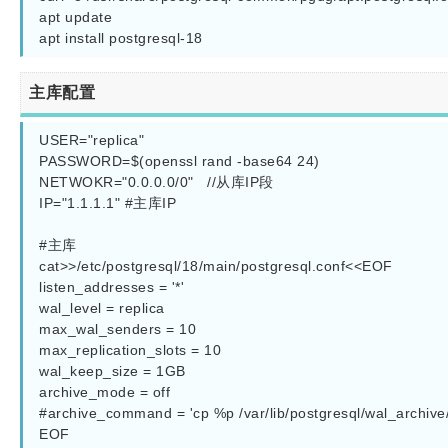
apt update

apt install postgresql-18
主库配置
USER="replica"

PASSWORD=$(openssl rand -base64 24)

NETWOKR="0.0.0.0/0"   //从库IP段

IP="1.1.1.1" #主库IP 

#主库

cat>>/etc/postgresql/18/main/postgresql.conf<<EOF

listen_addresses = '*'

wal_level = replica

max_wal_senders = 10

max_replication_slots = 10

wal_keep_size = 1GB

archive_mode = off

#archive_command = 'cp %p /var/lib/postgresql/wal_archive/
EOF
