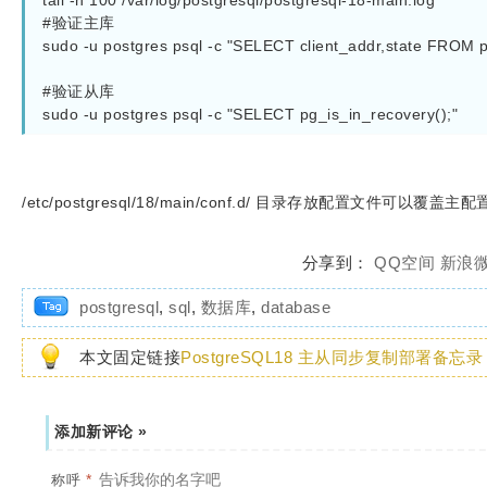
tail -n 100 /var/log/postgresql/postgresql-18-main.log

#验证主库

sudo -u postgres psql -c "SELECT client_addr,state FROM pg
#验证从库

sudo -u postgres psql -c "SELECT pg_is_in_recovery();"
/etc/postgresql/18/main/conf.d/ 目录存放配置文件可以覆盖主配
分享到：
QQ空间
新浪
postgresql
,
sql
,
数据库
,
database
本文固定链接
PostgreSQL18 主从同步复制部署备忘录
添加新评论 »
*
称呼