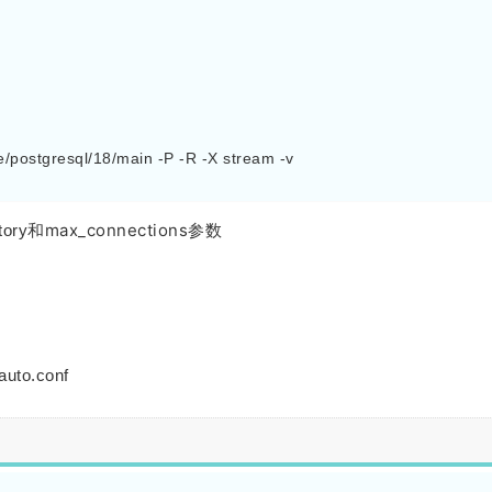
postgresql/18/main -P -R -X stream -v

max_connections参数
ctory和
uto.conf