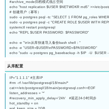
#archive_mode归档模式很占空间

echo "host replication $USER $NETWOKR md5" >>/etc/postg
# 创建用户（幂等）

sudo -u postgres psql -tc "SELECT 1 FROM pg_roles WHERE 
sudo -u postgres psql -c "CREATE ROLE $USER WITH R
systemctl restart postgresql

echo "REPL $USER PASSWORD: $PASSWORD"

echo -e "\n\n从库快速导入备份bash shell："

echo -e "USER=$USER\nPASSWORD=$PASSWORD"

从库配置
IP="1.1.1.1" #主库IP

#rm -rf /var/lib/postgresql/18/main/*   

cat>>/etc/postgresql/18/main/postgresql.conf<<EOF

listen_addresses = '*'

#recovery_min_apply_delay='24h'   #延迟24小时同步

hot_standby = on

wal_keep_size = 2GB
