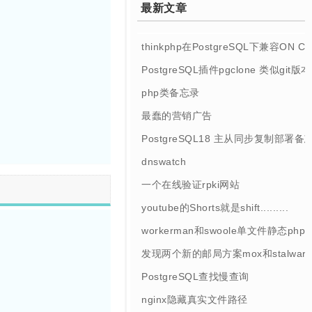
最新文章
thinkphp在PostgreSQL下兼容ON 
PostgreSQL插件pgclone 类似git
php类备忘录
最蠢的营销广告
PostgreSQL18 主从同步复制部署备
dnswatch
一个在线验证rpki网站
youtube的Shorts就是shift.........
workerman和swoole单文件静态php
发现两个新的邮局方案mox和stalwart
PostgreSQL查找慢查询
nginx隐藏真实文件路径