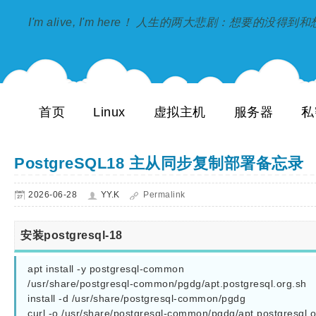
I'm alive, I'm here！ 人生的两大悲剧：想要的没得
首页
Linux
虚拟主机
服务器
私
PostgreSQL18 主从同步复制部署备忘录
2026-06-28
YY.K
Permalink
安装postgresql-18
apt install -y postgresql-common

/usr/share/postgresql-common/pgdg/apt.postgresql.org.sh

install -d /usr/share/postgresql-common/pgdg

curl -o /usr/share/postgresql-common/pgdg/apt.postgresql.o