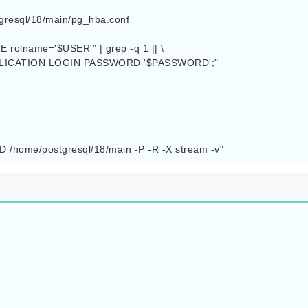
resql/18/main/pg_hba.conf

rolname='$USER'" | grep -q 1 || \

EPLICATION LOGIN PASSWORD '$PASSWORD';"
