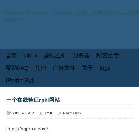
I'm alive, I'm here！ 人生的两大悲剧：想要的没得到和想要
的得到了。
首页
Linux
虚拟主机
服务器
私密文章
帮助FAQ
其他
广告文件
关于
tags
IPv4计算器
一个在线验证rpki网站
2026-06-02
YY.K
Permalink
https://bgprpki.com/