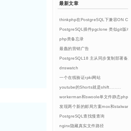
最新文章
thinkphp在PostgreSQL下兼容ON 
PostgreSQL插件pgclone 类似git
php类备忘录
最蠢的营销广告
PostgreSQL18 主从同步复制部署备
dnswatch
一个在线验证rpki网站
youtube的Shorts就是shift.........
workerman和swoole单文件静态php
发现两个新的邮局方案mox和stalwart
PostgreSQL查找慢查询
nginx隐藏真实文件路径