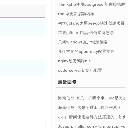
Thinkphp使用postgresql新库报错解
rhel系更新启动内核
初学golang之用beego快速创建项目
苹果giftcard礼品卡链接备忘录
关闭windows账户锁定策略
几个常用的openresty配置文件
nginx动态编译njs
code-server初始化配置
最近回复
海南仙岛: K总，打听个事，loc是怎
海南仙岛: 这是全球dns链路检测？
小白: 请问使用这种方法搭建的，如
Joseph: Hello, sorry to interrupt you