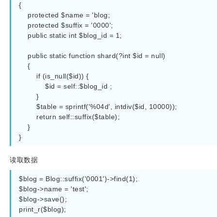
{

    protected $name = 'blog;

    protected $suffix = '0000';

    public static int $blog_id = 1;

    public static function shard(?int $id = null)

    {

        if (is_null($id)) {

            $id = self::$blog_id ;

        }

        $table = sprintf('%04d', intdiv($id, 10000));

        return self::suffix($table);

    }

}
读取数据
$blog = Blog::suffix('0001')->find(1);

$blog->name = 'test';

$blog->save();
