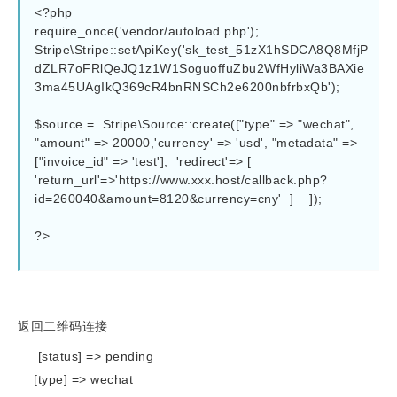
<?php

require_once('vendor/autoload.php');

Stripe\Stripe::setApiKey('sk_test_51zX1hSDCA8Q8MfjP
dZLR7oFRlQeJQ1z1W1SoguoffuZbu2WfHyliWa3BAXie
3ma45UAgIkQ369cR4bnRNSCh2e6200nbfrbxQb');

$source =  Stripe\Source::create(["type" => "wechat", 
"amount" => 20000,'currency' => 'usd', "metadata" => 
["invoice_id" => 'test'],  'redirect'=> [ 
'return_url'=>'https://www.xxx.host/callback.php?
id=260040&amount=8120&currency=cny'  ]    ]);

?>

返回二维码连接
[status] => pending
[type] => wechat