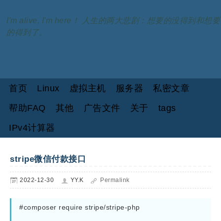
I'm alive, I'm here！ 人生的两大悲剧：想要的没得到和想要
的得到了。
首页
Linux
虚拟主机
服务器
私密文章
帮助FAQ
其他
广告文件
关于
tags
IPv4计算器
stripe微信付款接口
2022-12-30
YY.K
Permalink
#composer require stripe/stripe-php
