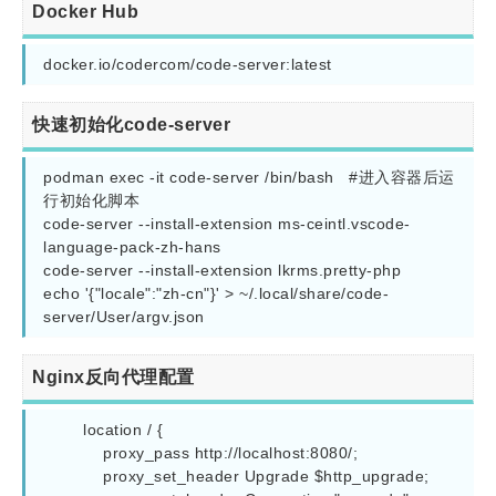
Docker Hub
docker.io/codercom/code-server:latest
快速初始化code-server
podman exec -it code-server /bin/bash   #进入容器后运
行初始化脚本

code-server --install-extension ms-ceintl.vscode-
language-pack-zh-hans

code-server --install-extension lkrms.pretty-php

echo '{"locale":"zh-cn"}' > ~/.local/share/code-
server/User/argv.json
Nginx反向代理配置
        location / {

            proxy_pass http://localhost:8080/;

            proxy_set_header Upgrade $http_upgrade;
