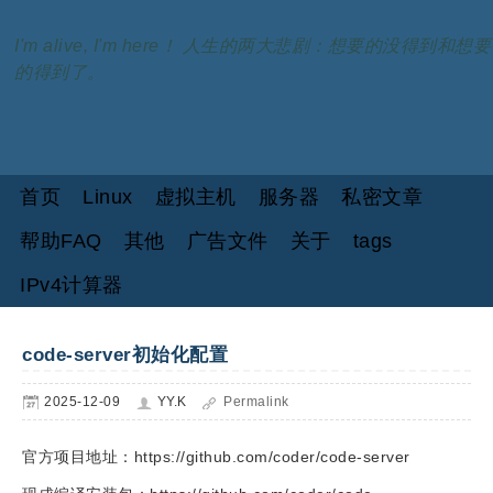
I'm alive, I'm here！ 人生的两大悲剧：想要的没得到和想要
的得到了。
首页
Linux
虚拟主机
服务器
私密文章
帮助FAQ
其他
广告文件
关于
tags
IPv4计算器
code-server初始化配置
2025-12-09
YY.K
Permalink
官方项目地址：https://github.com/coder/code-server