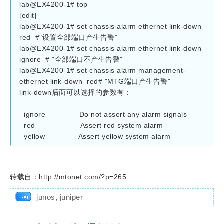
lab@EX4200-1# top  
[edit] 
lab@EX4200-1# set chassis alarm ethernet link-down 
red  #"设置全部端口产生告警"
lab@EX4200-1# set chassis alarm ethernet link-down 
ignore  # "全部端口不产生告警"
lab@EX4200-1# set chassis alarm management-
ethernet link-down  red# "MTG端口产生告警"
link-down后面可以选择的参数有：
  ignore               Do not assert any alarm signals
  red                    Assert red system alarm
  yellow               Assert yellow system alarm
转载自：http://mtonet.com/?p=265
junos
,
juniper