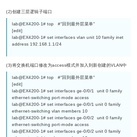
(2)创建三层逻辑子端口
lab@EX4200-1# top   #"回到最外层菜单"
[edit]
lab@EX4200-1# set interfaces vlan unit 10 family inet 
address 192.168.1.1/24
(3)将交换机端口修改为access模式并加入到新创建的VLAN中
lab@EX4200-1# top   #"回到最外层菜单"
[edit]
lab@EX4200-1# set interfaces ge-0/0/1  unit 0 family 
ethernet-switching port-mode access 
lab@EX4200-1# set interfaces ge-0/0/1 unit 0 family 
ethernet-switching vlan members 10
lab@EX4200-1# set interfaces ge-0/0/2  unit 0 family 
ethernet-switching port-mode access 
lab@EX4200-1# set interfaces ge-0/0/2 unit 0 family 