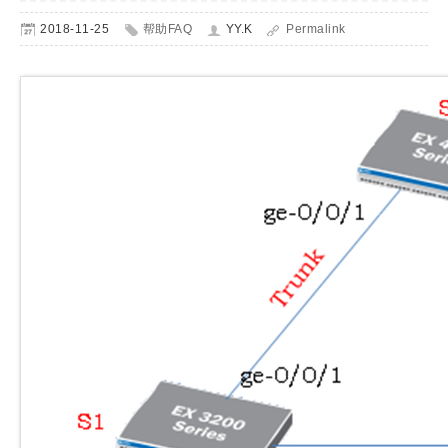
2018-11-25
帮助FAQ
YY.K
Permalink