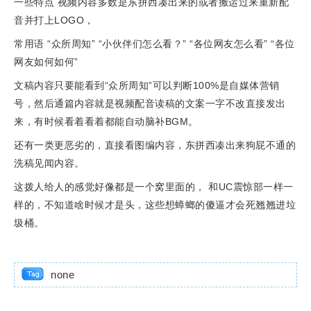
一些特点 视频内容多数是东拼西凑出来的或者搬运过来重新配
音并打上LOGO，
常用语 “众所周知” “小伙伴们怎么看？” “各位网友怎么看” “各位
网友如何如何”
文稿内容只要能看到“众所周知”可以判断100%是自媒体营销
号，然后通篇内容就是视频配音读稿的文案一字不改直接发出
来，有时候看着看着都能自动脑补BGM。
还有一类更恶劣的，直接看图编内容，东拼西凑出来狗屁不通的
洗稿见闻内容。
这拨人给人的感觉好像都是一个窝里面的， 和UC震惊部一样一
样的，不知道啥时候才是头，这些想蟑螂的傻逼才会死翘翘进垃
圾桶。
none