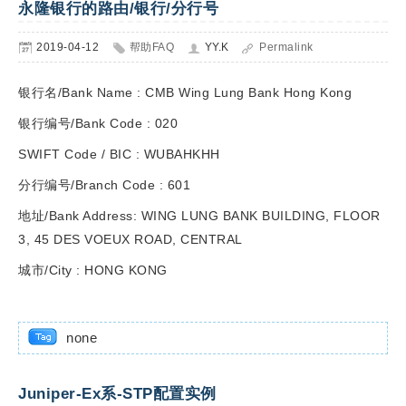
永隆银行的路由/银行/分行号
2019-04-12
帮助FAQ
YY.K
Permalink
银行名/Bank Name : CMB Wing Lung Bank Hong Kong
银行编号/Bank Code : 020
SWIFT Code / BIC : WUBAHKHH
分行编号/Branch Code : 601
地址/Bank Address
: WING LUNG BANK BUILDING, FLOOR
3, 45 DES VOEUX ROAD, CENTRAL
城市/City : HONG KONG
none
Juniper-Ex系-STP配置实例