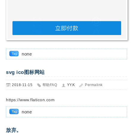
none
svg ico图标网站
2018-11-15
帮助FAQ
YY.K
Permalink
https://www.flaticon.com
none
放弃。