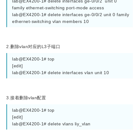
lab@EX4200-1# delete interfaces ge-0/0/2  unit 0 
family ethernet-switching port-mode access 
lab@EX4200-1# delete interfaces ge-0/0/2 unit 0 family 
ethernet-switching vlan members 10
2.删除vlan对应的L3子端口
lab@EX4200-1# top  
[edit]
lab@EX4200-1# delete interfaces vlan unit 10
3.接着删除vlan配置
lab@EX4200-1# top  
[edit]
lab@EX4200-1# delete vlans liy_vlan