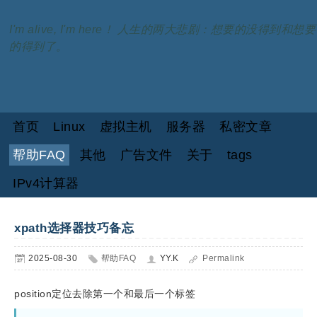
I'm alive, I'm here！ 人生的两大悲剧：想要的没得到和想要
的得到了。
首页
Linux
虚拟主机
服务器
私密文章
帮助FAQ
其他
广告文件
关于
tags
IPv4计算器
xpath选择器技巧备忘
2025-08-30
帮助FAQ
YY.K
Permalink
position定位去除第一个和最后一个标签