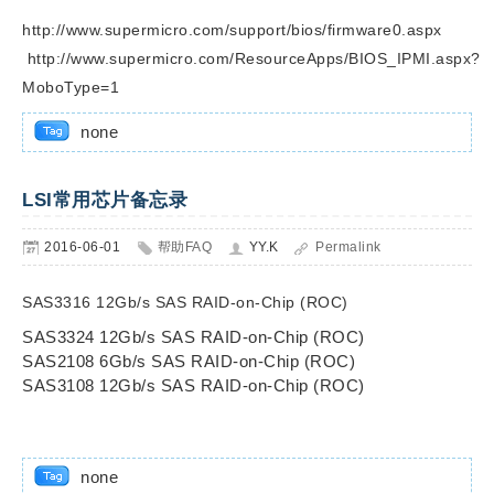
http://www.supermicro.com/support/bios/firmware0.aspx
http://www.supermicro.com/ResourceApps/BIOS_IPMI.aspx?
MoboType=1
none
LSI常用芯片备忘录
2016-06-01
帮助FAQ
YY.K
Permalink
SAS3316 12Gb/s SAS RAID-on-Chip (ROC)
SAS3324 12Gb/s SAS RAID-on-Chip (ROC)
SAS2108 6Gb/s SAS RAID-on-Chip (ROC)
SAS3108 12Gb/s SAS RAID-on-Chip (ROC)
none