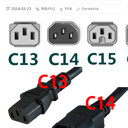
2018-03-23
帮助FAQ
YY.K
Permalink