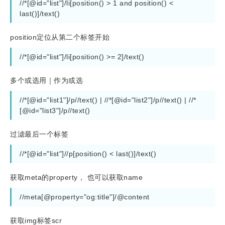
//*[@id="list"]/li[position() > 1 and position() < 
last()]/text()
position定位从第二个标签开始
//*[@id="list"]/li[position() >= 2]/text()
多个或选用｜作为或选
//*[@id="list1"]/p//text() | //*[@id="list2"]/p//text() | //*
[@id="list3"]/p//text()
过滤最后一个标签
//*[@id="list"]//p[position() < last()]/text()
获取meta的property， 也可以获取name
//meta[@property="og:title"]/@content
获取img标签scr