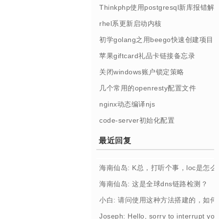
Thinkphp使用postgresql新库报错解
rhel系更新启动内核
初学golang之用beego快速创建项目
苹果giftcard礼品卡链接备忘录
关闭windows账户锁定策略
几个常用的openresty配置文件
nginx动态编译njs
code-server初始化配置
最近回复
海南仙岛: K总，打听个事，loc是怎
海南仙岛: 这是全球dns链路检测？
小白: 请问使用这种方法搭建的，如
Joseph: Hello, sorry to interrupt you