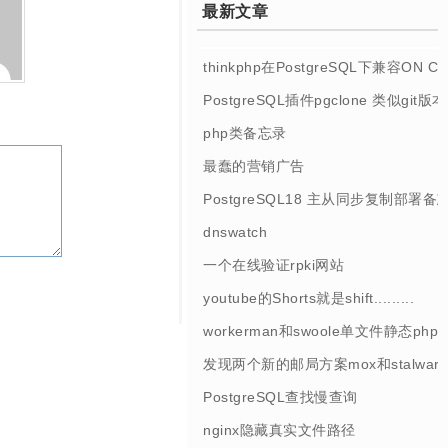
最新文章
thinkphp在PostgreSQL下兼容ON 
PostgreSQL插件pgclone 类似git
php类备忘录
最蠢的营销广告
PostgreSQL18 主从同步复制部署备
dnswatch
一个在线验证rpki网站
youtube的Shorts就是shift.........
workerman和swoole单文件静态php
发现两个新的邮局方案mox和stalwart
PostgreSQL查找慢查询
nginx隐藏真实文件路径