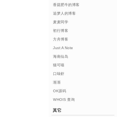
香菇肥牛的博客
追梦人的博客
麦麦同学
初行博客
方舟博客
Just A Note
海南仙岛
猫可喵
口味虾
渐渐
OK源码
WHOIS 查询
其它