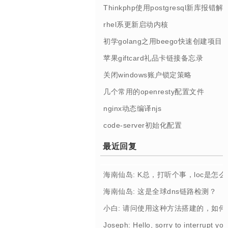
Thinkphp使用postgresql新库报错解
rhel系更新启动内核
初学golang之用beego快速创建项目
苹果giftcard礼品卡链接备忘录
关闭windows账户锁定策略
几个常用的openresty配置文件
nginx动态编译njs
code-server初始化配置
最近回复
海南仙岛: K总，打听个事，loc是怎
海南仙岛: 这是全球dns链路检测？
小白: 请问使用这种方法搭建的，如
Joseph: Hello, sorry to interrupt you