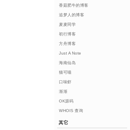
香菇肥牛的博客
追梦人的博客
麦麦同学
初行博客
方舟博客
Just A Note
海南仙岛
猫可喵
口味虾
渐渐
OK源码
WHOIS 查询
其它