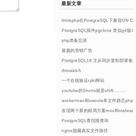
最新文章
thinkphp在PostgreSQL下兼容ON 
PostgreSQL插件pgclone 类似git
php类备忘录
最蠢的营销广告
PostgreSQL18 主从同步复制部署备
dnswatch
一个在线验证rpki网站
youtube的Shorts就是shift.........
workerman和swoole单文件静态php
发现两个新的邮局方案mox和stalwart
PostgreSQL查找慢查询
nginx隐藏真实文件路径