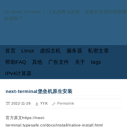
I'm alive, I'm here！ 人生的两大悲剧：想要的没得到和想要
的得到了。
首页
Linux
虚拟主机
服务器
私密文章
帮助FAQ
其他
广告文件
关于
tags
IPv4计算器
next-terminal堡垒机原生安装
2022-11-26
YY.K
Permalink
官方原文https://next-
terminal.typesafe.cn/docs/install/native-install.html