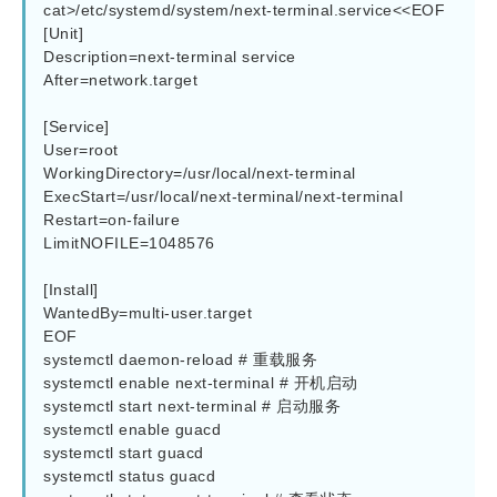
cat>/etc/systemd/system/next-terminal.service<<EOF 

[Unit]

Description=next-terminal service

After=network.target

[Service]

User=root

WorkingDirectory=/usr/local/next-terminal

ExecStart=/usr/local/next-terminal/next-terminal

Restart=on-failure

LimitNOFILE=1048576

[Install]

WantedBy=multi-user.target

EOF

systemctl daemon-reload # 重载服务

systemctl enable next-terminal # 开机启动

systemctl start next-terminal # 启动服务

systemctl enable guacd

systemctl start guacd

systemctl status guacd
