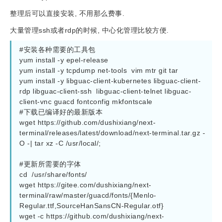
整理后可以直接安装, 不用那么费事.
大量管理ssh或者rdp的时候, 中心化管理比较方便.
#安装各种需要的工具包

yum install -y epel-release

yum install -y tcpdump net-tools  vim mtr git tar

yum install -y libguac-client-kubernetes libguac-client-
rdp libguac-client-ssh  libguac-client-telnet libguac-
client-vnc guacd fontconfig mkfontscale

#下载已编译好的最新版本

wget https://github.com/dushixiang/next-
terminal/releases/latest/download/next-terminal.tar.gz -
O -| tar xz -C /usr/local/;

#更新所需要的字体

cd  /usr/share/fonts/

wget https://gitee.com/dushixiang/next-
terminal/raw/master/guacd/fonts/{Menlo-
Regular.ttf,SourceHanSansCN-Regular.otf}

wget -c https://github.com/dushixiang/next-