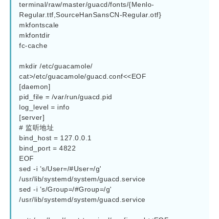
terminal/raw/master/guacd/fonts/{Menlo-
Regular.ttf,SourceHanSansCN-Regular.otf}

mkfontscale

mkfontdir

fc-cache

mkdir /etc/guacamole/ 

cat>/etc/guacamole/guacd.conf<<EOF

[daemon]

pid_file = /var/run/guacd.pid

log_level = info

[server]

# 监听地址

bind_host = 127.0.0.1

bind_port = 4822

EOF

sed -i 's/User=/#User=/g'  
/usr/lib/systemd/system/guacd.service

sed -i 's/Group=/#Group=/g'  
/usr/lib/systemd/system/guacd.service
