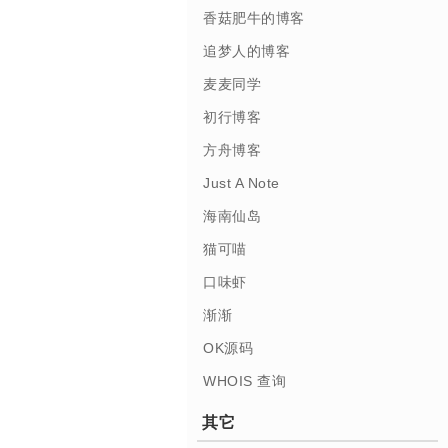
香菇肥牛的博客
追梦人的博客
麦麦同学
初行博客
方舟博客
Just A Note
海南仙岛
猫可喵
口味虾
渐渐
OK源码
WHOIS 查询
其它