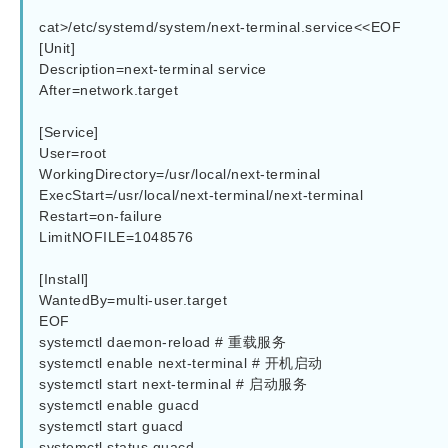
cat>/etc/systemd/system/next-terminal.service<<EOF 

[Unit]

Description=next-terminal service

After=network.target

[Service]

User=root

WorkingDirectory=/usr/local/next-terminal

ExecStart=/usr/local/next-terminal/next-terminal

Restart=on-failure

LimitNOFILE=1048576

[Install]

WantedBy=multi-user.target

EOF

systemctl daemon-reload # 重载服务

systemctl enable next-terminal # 开机启动

systemctl start next-terminal # 启动服务

systemctl enable guacd

systemctl start guacd

systemctl status guacd
