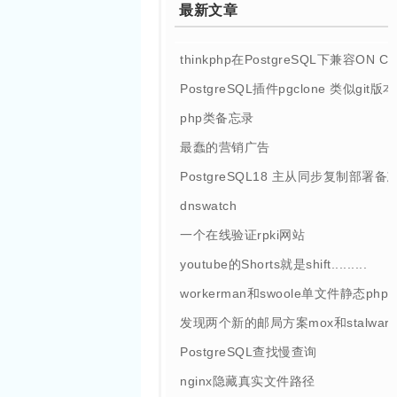
最新文章
thinkphp在PostgreSQL下兼容ON 
PostgreSQL插件pgclone 类似git
php类备忘录
最蠢的营销广告
PostgreSQL18 主从同步复制部署备
dnswatch
一个在线验证rpki网站
youtube的Shorts就是shift.........
workerman和swoole单文件静态php
发现两个新的邮局方案mox和stalwart
PostgreSQL查找慢查询
nginx隐藏真实文件路径