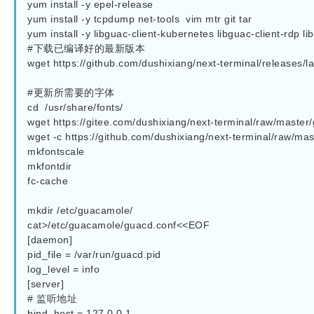
yum install -y epel-release

yum install -y tcpdump net-tools  vim mtr git tar

yum install -y libguac-client-kubernetes libguac-client-rdp li
#下载已编译好的最新版本

wget https://github.com/dushixiang/next-terminal/releases/late
#更新所需要的字体

cd  /usr/share/fonts/

wget https://gitee.com/dushixiang/next-terminal/raw/master
wget -c https://github.com/dushixiang/next-terminal/raw/ma
mkfontscale

mkfontdir

fc-cache

mkdir /etc/guacamole/ 

cat>/etc/guacamole/guacd.conf<<EOF

[daemon]

pid_file = /var/run/guacd.pid

log_level = info

[server]

# 监听地址

bind_host = 127.0.0.1
