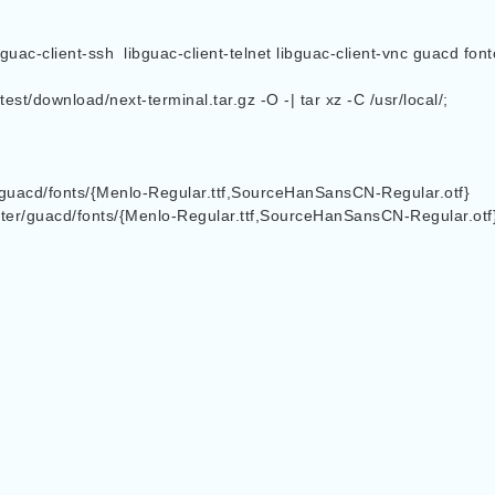
bguac-client-ssh  libguac-client-telnet libguac-client-vnc guacd fon
st/download/next-terminal.tar.gz -O -| tar xz -C /usr/local/;

/guacd/fonts/{Menlo-Regular.ttf,SourceHanSansCN-Regular.otf}

ster/guacd/fonts/{Menlo-Regular.ttf,SourceHanSansCN-Regular.otf}