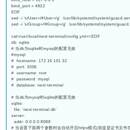
bind_port = 4822

EOF

sed -i 's/User=/#User=/g'  /usr/lib/systemd/system/guacd.ser
sed -i 's/Group=/#Group=/g'  /usr/lib/systemd/system/guacd.
cat>/usr/local/next-terminal/config.yml<<EOF

db: sqlite

# 当db为sqlite时mysql的配置无效

#mysql:

#  hostname: 172.16.101.32

#  port: 3306

#  username: root

#  password: mysql

#  database: next-terminal

# 当db为mysql时sqlite的配置无效

sqlite:

  file: 'next-terminal.db'

server:

  addr: 0.0.0.0:8088

# 当设置下面两个参数时会自动开启https模式(前提是证书文件存