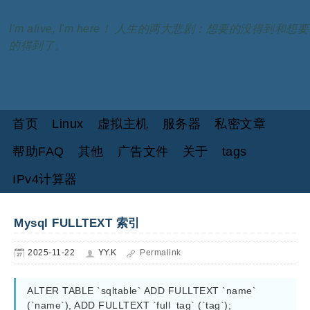
I'm alive, I'm here！ 人生的两大悲剧：想要的没得到和想要
的得到了。
首页
Linux
虚拟主机
服务器
私密文章
帮助FAQ
其他
广告文件
关于
tags
IPv4计算器
Mysql FULLTEXT 索引
2025-11-22
YY.K
Permalink
ALTER TABLE `sqltable` ADD FULLTEXT `name` 
(`name`), ADD FULLTEXT `full_tag` (`tag`);
