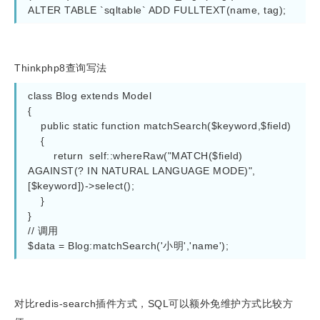
ALTER TABLE `sqltable` ADD FULLTEXT(name, tag);
Thinkphp8查询写法
class Blog extends Model

{

    public static function matchSearch($keyword,$field)

    {

        return  self::whereRaw("MATCH($field) 
AGAINST(? IN NATURAL LANGUAGE MODE)", 
[$keyword])->select();

    }

}

// 调用

$data = Blog:matchSearch('小明','name');
对比redis-search插件方式，SQL可以额外免维护方式比较方