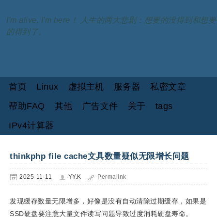
I'm alive, I'm here！ 人生的两大悲剧：想要的没得到和想要
的得到了。
首页
Linux
虚拟主机
服务器
私密文章
帮助FAQ
其他
广告文件
关于
tags
IPv4计算器
thinkphp file cache文具数量疑似无限增长问题
2025-11-11
YY.K
Permalink
发现缓存数量无限增多，好像是没有自动清除过期缓存，如果是
SSD硬盘要注意大量文件读写问题导致过度消耗硬盘寿命。