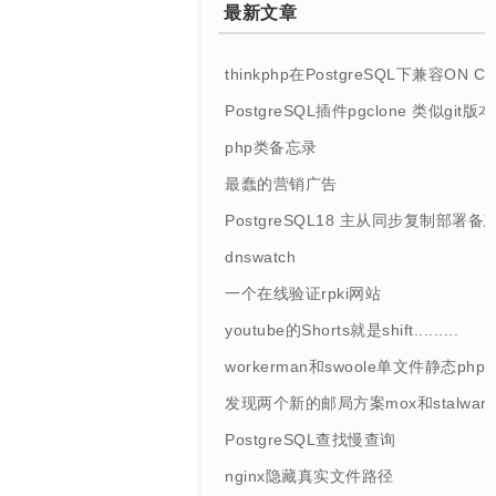
最新文章
thinkphp在PostgreSQL下兼容ON 
PostgreSQL插件pgclone 类似git
php类备忘录
最蠢的营销广告
PostgreSQL18 主从同步复制部署备
dnswatch
一个在线验证rpki网站
youtube的Shorts就是shift.........
workerman和swoole单文件静态php
发现两个新的邮局方案mox和stalwart
PostgreSQL查找慢查询
nginx隐藏真实文件路径