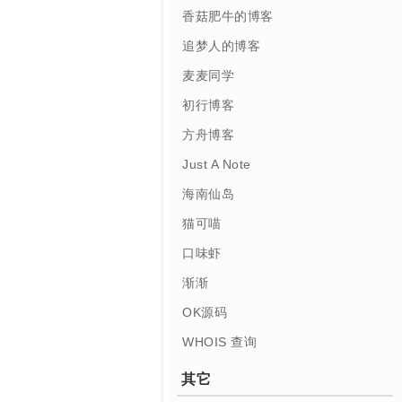
香菇肥牛的博客
追梦人的博客
麦麦同学
初行博客
方舟博客
Just A Note
海南仙岛
猫可喵
口味虾
渐渐
OK源码
WHOIS 查询
其它