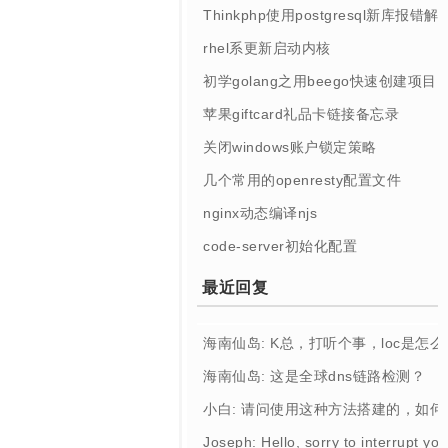
Thinkphp使用postgresql新库报错解
rhel系更新启动内核
初学golang之用beego快速创建项目
苹果giftcard礼品卡链接备忘录
关闭windows账户锁定策略
几个常用的openresty配置文件
nginx动态编译njs
code-server初始化配置
最近回复
海南仙岛: K总，打听个事，loc是怎
海南仙岛: 这是全球dns链路检测？
小白: 请问使用这种方法搭建的，如
Joseph: Hello, sorry to interrupt you