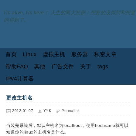
I'm alive, I'm here！ 人生的两大悲剧：想要的没得到和想要
的得到了。
首页
Linux
虚拟主机
服务器
私密文章
帮助FAQ
其他
广告文件
关于
tags
IPv4计算器
更改主机名
2012-01-07
YY.K
Permalink
当装完系统后，默认主机名为
localhost
，使用
hostname
就可以
知道你的
linux
的主机名是什么
。