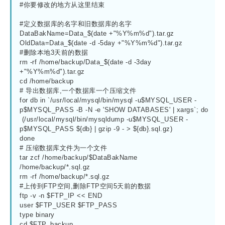
#你要修改的地方从这里结束

#定义数据库的名字和旧数据库的名字

DataBakName=Data_$(date +"%Y%m%d").tar.gz

OldData=Data_$(date -d -5day +"%Y%m%d").tar.gz

#删除本地3天前的数据

rm -rf /home/backup/Data_$(date -d -3day 
+"%Y%m%d").tar.gz

cd /home/backup

# 导出数据库,一个数据库一个压缩文件

for db in `/usr/local/mysql/bin/mysql -u$MYSQL_USER -
p$MYSQL_PASS -B -N -e 'SHOW DATABASES' | xargs`; do

 (/usr/local/mysql/bin/mysqldump -u$MYSQL_USER -
p$MYSQL_PASS ${db} | gzip -9 - > ${db}.sql.gz)

done

# 压缩数据库文件为一个文件

tar zcf /home/backup/$DataBakName 
/home/backup/*.sql.gz

rm -rf /home/backup/*.sql.gz

#上传到FTP空间,删除FTP空间5天前的数据

ftp -v -n $FTP_IP << END

user $FTP_USER $FTP_PASS

type binary

cd $FTP_backup
