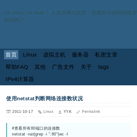
I'm alive, I'm here！ 人生的两大悲剧：想要的没得到和想要
的得到了。
首页
Linux
虚拟主机
服务器
私密文章
帮助FAQ
其他
广告文件
关于
tags
IPv4计算器
使用netstat判断网络连接数状况
2011-10-17
Linux
YY.K
Permalink
#查看所有80端口的连接数

netstat -nat|grep -i ":80"|wc -l
