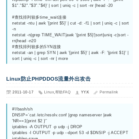
$1"."$2"."$3"."$4}' | sort | uniq -c | sort -nr |head -20

#查找排列较多time_wait连接

netstat -ntu | awk '{print $5}' | cut -d: -f1 | sort | uniq -c | sort 
-n

netstat -n|grep TIME_WAIT|awk '{print $5}'|sort|uniq -c|sort -
rn|head -n20

#查找排列较多的SYN连接

netstat -an | grep SYN | awk '{print $5}' | awk -F: '{print $1}' | 
Linux防止PHPDDOS流量外出攻击
2011-10-17
Linux
,
帮助FAQ
YY.K
Permalink
#!/bash/sh

DNSIP=`cat /etc/resolv.conf |grep nameserver |awk 
'NR==1{print $2 }'`

iptables -A OUTPUT -p udp -j DROP

iptables -I OUTPUT -p udp --dport 53 -d $DNSIP -j ACCEPT
