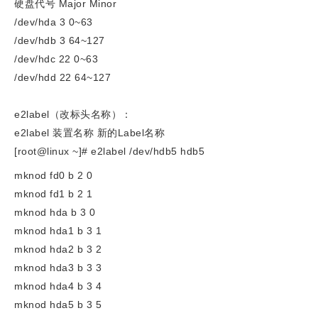
硬盘代号 Major Minor
/dev/hda 3 0~63
/dev/hdb 3 64~127
/dev/hdc 22 0~63
/dev/hdd 22 64~127
e2label（改标头名称）：
e2label 装置名称 新的Label名称
[root@linux ~]# e2label /dev/hdb5 hdb5
mknod fd0 b 2 0
mknod fd1 b 2 1
mknod hda b 3 0
mknod hda1 b 3 1
mknod hda2 b 3 2
mknod hda3 b 3 3
mknod hda4 b 3 4
mknod hda5 b 3 5