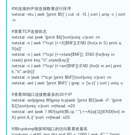
#对连接的IP按连接数量进行排序

netstat -ntu | awk '{print $5}' | cut -d: -f1 | sort | uniq -c | sort 
-n

#查看TCP连接状态

netstat -nat |awk '{print $6}'|sort|uniq -c|sort -rn

netstat -n | awk '/^tcp/ {++S[$NF]};END {for(a in S) print a, 
S[a]}' 

netstat -n | awk '/^tcp/ {++state[$NF]}; END {for(key in 
state) print key,"\t",state[key]}'

netstat -n | awk '/^tcp/ {++arr[$NF]};END {for(k in arr) print 
k,"\t",arr[k]}'

netstat -n |awk '/^tcp/ {print $NF}'|sort|uniq -c|sort -rn

netstat -ant | awk '{print $NF}' | grep -v '[a-z]' | sort | uniq -c

#查看80端口连接数最多的20个IP

netstat -anlp|grep 80|grep tcp|awk '{print $5}'|awk -F: '{print 
$1}'|sort|uniq -c|sort -nr|head -n20

netstat -ant |awk '/:80/{split($5,ip,":");++A[ip[1]]}END{for(i in 
A) print A,i}' |sort -rn|head -n20

#用tcpdump嗅探80端口的访问看看谁最高

tcpdump -i eth0 -tnn dst port 80 -c 1000 | awk -F"." '{print 