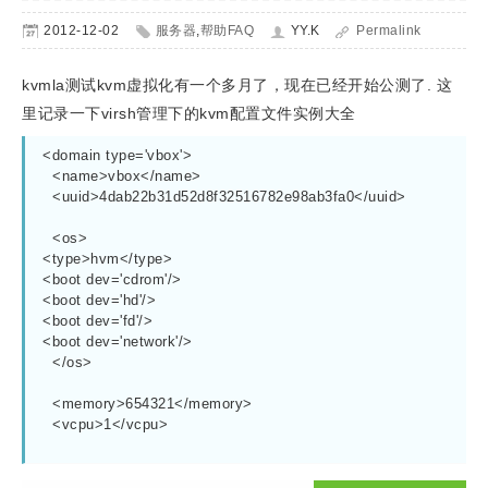
2012-12-02
服务器
,
帮助FAQ
YY.K
Permalink
kvmla测试kvm虚拟化有一个多月了，现在已经开始公测了. 这
里记录一下virsh管理下的kvm配置文件实例大全
<domain type='vbox'>
  <name>vbox</name>
  <uuid>4dab22b31d52d8f32516782e98ab3fa0</uuid>
  <os>
<type>hvm</type>
<boot dev='cdrom'/>
<boot dev='hd'/>
<boot dev='fd'/>
<boot dev='network'/>
  </os>
  <memory>654321</memory>
  <vcpu>1</vcpu>