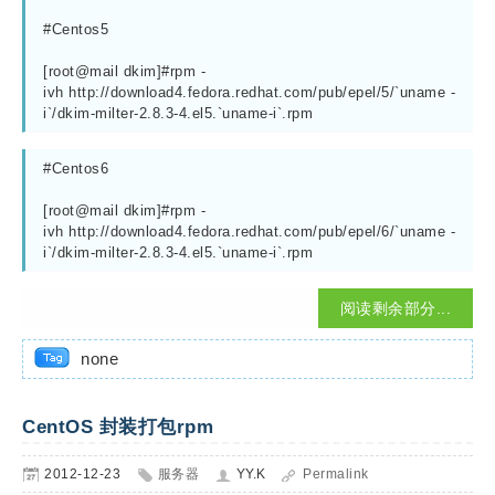
#Centos5
[root@mail dkim]#rpm -
ivh http://download4.fedora.redhat.com/pub/epel/5/`uname -
i`/dkim-milter-2.8.3-4.el5.`uname-i`.rpm
#Centos6
[root@mail dkim]#rpm -
ivh http://download4.fedora.redhat.com/pub/epel/6/`uname -
i`/dkim-milter-2.8.3-4.el5.`uname-i`.rpm
阅读剩余部分...
none
CentOS 封装打包rpm
2012-12-23
服务器
YY.K
Permalink