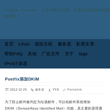
I'm alive, I'm here！ 人生的两大悲剧：想要的没得到和想要
的得到了。
首页
Linux
虚拟主机
服务器
私密文章
帮助FAQ
其他
广告文件
关于
tags
IPv4计算器
Postfix添加DKIM
2012-12-25
服务器
YY.K
Permalink
为了防止邮件被判定为垃圾邮件，可以给邮件系统增加
DKIM（DomainKeys Identified Mail）功能，其主要的原理通