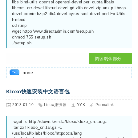
libs bind-utils openssl openssl-devel perl quota libaio 
libcom_err-devel libcurl-devel gd zlib-devel zip unzip libcap-
devel cronie bzip2 db4-devel cyrus-sasl-devel perl-ExtUtils-
Embed

cd /tmp

wget http://www.directadmin.com/setup.sh

chmod 755 setup.sh

./setup.sh
阅读剩余部分...
none
Kloxo快速安装中文语言包
2013-01-10
Linux
,
服务器
YY.K
Permalink
 wget -c http://down.kvm.la/kloxo/kloxo_cn.tar.gz 
 tar zxf kloxo_cn.tar.gz -C 
/usr/local/lxlabs/kloxo/httpdocs/lang