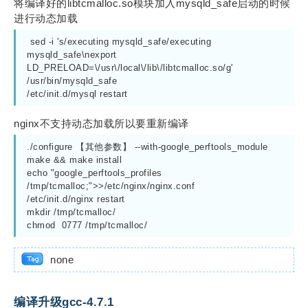
将编译好的libtcmalloc.so模块加入mysqld_safe启动的时候
进行动态加载
 sed -i 's/executing mysqld_safe/executing 
mysqld_safe\nexport 
LD_PRELOAD=\/usr\/local\/lib\/libtcmalloc.so/g'    
/usr/bin/mysqld_safe

/etc/init.d/mysql restart
nginx不支持动态加载所以要重新编译
./configure 【其他参数】 --with-google_perftools_module

make && make install 

echo "google_perftools_profiles 
/tmp/tcmalloc;">>/etc/nginx/nginx.conf

/etc/init.d/nginx restart

mkdir /tmp/tcmalloc/ 

chmod  0777 /tmp/tcmalloc/ 
none
编译升级gcc-4.7.1