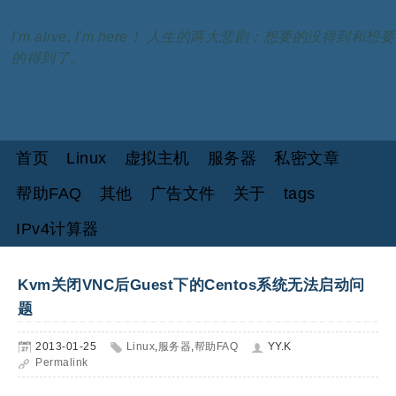
I'm alive, I'm here！ 人生的两大悲剧：想要的没得到和想要
的得到了。
首页
Linux
虚拟主机
服务器
私密文章
帮助FAQ
其他
广告文件
关于
tags
IPv4计算器
Kvm关闭VNC后Guest下的Centos系统无法启动问
题
2013-01-25
Linux
,
服务器
,
帮助FAQ
YY.K
Permalink