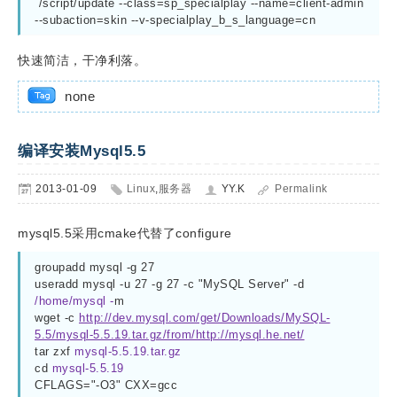
 /script/update --class=sp_specialplay --name=client-admin 
--subaction=skin --v-specialplay_b_s_language=cn
快速简洁，干净利落。
none
编译安装Mysql5.5
2013-01-09
Linux
,
服务器
YY.K
Permalink
mysql5.5采用cmake代替了configure
groupadd mysql -g 27
useradd mysql -u 27 -g 27 -c "MySQL Server" -d 
/home/mysql -
m
wget -c 
http://dev.mysql.com/get/Downloads/MySQL-
5.5/mysql-5.5.19.tar.gz/from/http://mysql.he.net/
tar zxf 
mysql-5.5.19.tar.gz
cd 
mysql-5.5.19
CFLAGS="-O3" CXX=gcc