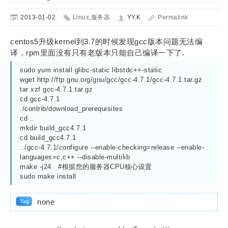
2013-01-02
Linux
,
服务器
YY.K
Permalink
centos5升级kernel到3.7的时候发现gcc版本问题无法编
译，rpm里面没有只有老版本只能自己编译一下了.
sudo yum install glibc-static libstdc++-static

wget http://ftp.gnu.org/gnu/gcc/gcc-4.7.1/gcc-4.7.1.tar.gz

tar xzf gcc-4.7.1.tar.gz

cd gcc-4.7.1

./contrib/download_prerequisites

cd ..

mkdir build_gcc4.7.1

cd build_gcc4.7.1

../gcc-4.7.1/configure --enable-checking=release --enable-
languages=c,c++ --disable-multilib

make -j24   #根据您的服务器CPU核心设置

sudo make install
none