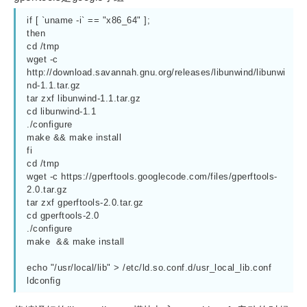
if [ `uname -i` == "x86_64" ];

then

cd /tmp

wget -c 
http://download.savannah.gnu.org/releases/libunwind/libunwi
nd-1.1.tar.gz 

tar zxf libunwind-1.1.tar.gz

cd libunwind-1.1

./configure

make && make install

fi

cd /tmp

wget -c https://gperftools.googlecode.com/files/gperftools-
2.0.tar.gz

tar zxf gperftools-2.0.tar.gz

cd gperftools-2.0

./configure  

make  && make install 

echo "/usr/local/lib" > /etc/ld.so.conf.d/usr_local_lib.conf

ldconfig