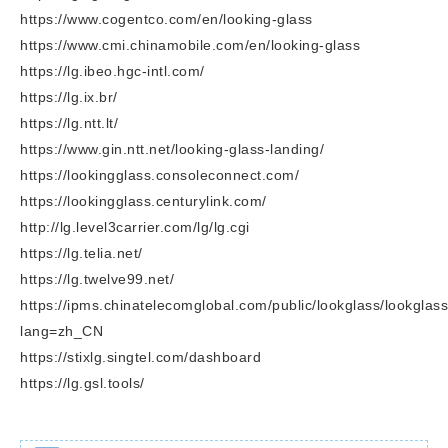
https://www.cogentco.com/en/looking-glass
https://www.cmi.chinamobile.com/en/looking-glass
https://lg.ibeo.hgc-intl.com/
https://lg.ix.br/
https://lg.ntt.lt/
https://www.gin.ntt.net/looking-glass-landing/
https://lookingglass.consoleconnect.com/
https://lookingglass.centurylink.com/
http://lg.level3carrier.com/lg/lg.cgi
https://lg.telia.net/
https://lg.twelve99.net/
https://ipms.chinatelecomglobal.com/public/lookglass/lookglas
lang=zh_CN
https://stixlg.singtel.com/dashboard
https://lg.gsl.tools/