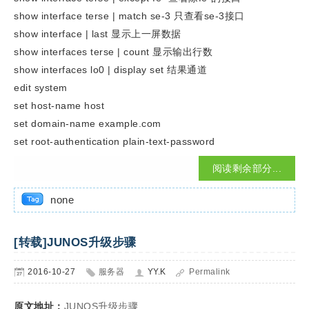
show interface terse | match se-3 只查看se-3接口
show interface | last 显示上一屏数据
show interfaces terse | count 显示输出行数
show interfaces lo0 | display set 结果通道
edit system
set host-name host
set domain-name example.com
set root-authentication plain-text-password
阅读剩余部分...
none
[转载]JUNOS升级步骤
2016-10-27
服务器
YY.K
Permalink
原文地址：
JUNOS升级步骤