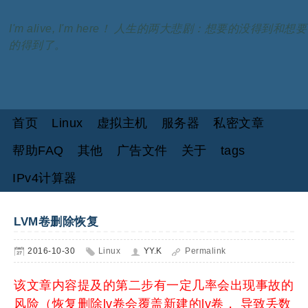
I'm alive, I'm here！ 人生的两大悲剧：想要的没得到和想要
的得到了。
首页
Linux
虚拟主机
服务器
私密文章
帮助FAQ
其他
广告文件
关于
tags
IPv4计算器
LVM卷删除恢复
2016-10-30
Linux
YY.K
Permalink
该文章内容提及的第二步有一定几率会出现事故的
风险（恢复删除lv卷会覆盖新建的lv卷， 导致丢数