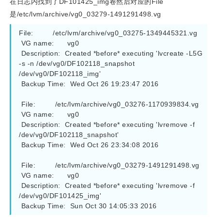
在日志内找到了DF101425_img卷然后对应的File
是/etc/lvm/archive/vg0_03279-1491291498.vg
File:         /etc/lvm/archive/vg0_03275-1349445321.vg

 VG name:      vg0

 Description:  Created *before* executing 'lvcreate -L5G 
-s -n /dev/vg0/DF102118_snapshot 
/dev/vg0/DF102118_img'

 Backup Time:  Wed Oct 26 19:23:47 2016

 File:         /etc/lvm/archive/vg0_03276-1170939834.vg

 VG name:      vg0

 Description:  Created *before* executing 'lvremove -f 
/dev/vg0/DF102118_snapshot'

 Backup Time:  Wed Oct 26 23:34:08 2016

 File:         /etc/lvm/archive/vg0_03279-1491291498.vg

 VG name:      vg0

 Description:  Created *before* executing 'lvremove -f 
/dev/vg0/DF101425_img'

 Backup Time:  Sun Oct 30 14:05:33 2016