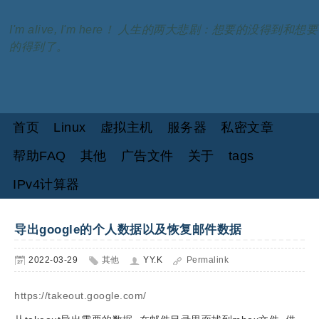
I'm alive, I'm here！ 人生的两大悲剧：想要的没得到和想要
的得到了。
首页
Linux
虚拟主机
服务器
私密文章
帮助FAQ
其他
广告文件
关于
tags
IPv4计算器
导出google的个人数据以及恢复邮件数据
2022-03-29
其他
YY.K
Permalink
https://takeout.google.com/