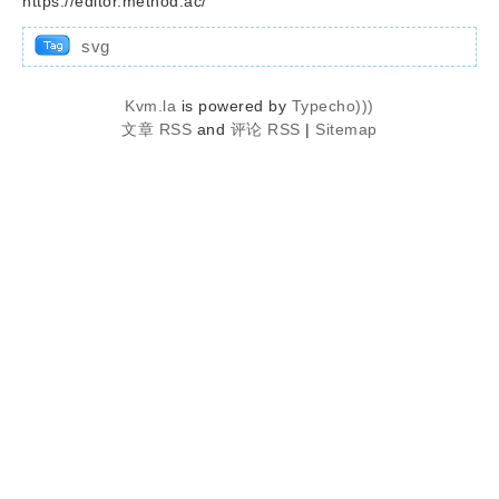
https://editor.method.ac/
svg
Kvm.la
is powered by
Typecho)))
文章 RSS
and
评论 RSS
|
Sitemap