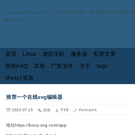
I'm alive, I'm here！ 人生的两大悲剧：想要的没得到和想要
的得到了。
首页
Linux
虚拟主机
服务器
私密文章
帮助FAQ
其他
广告文件
关于
tags
IPv4计算器
推荐一个在线svg编辑器
2022-07-15
其他
YY.K
Permalink
地址https://boxy-svg.com/app