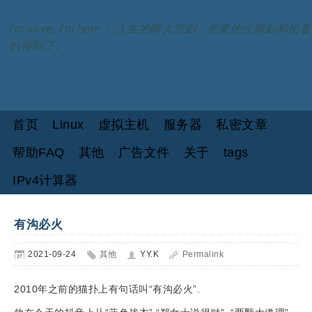
I'm alive, I'm here！ 人生的两大悲剧：想要的没得到和想要
的得到了。
首页
Linux
虚拟主机
服务器
私密文章
帮助FAQ
其他
广告文件
关于
tags
IPv4计算器
有沟必火
2021-09-24
其他
YY.K
Permalink
2010年之前的猫扑上有句话叫“有沟必火”.