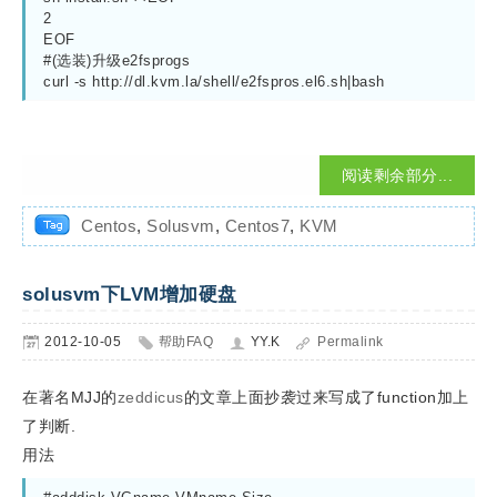
2
EOF
#(选装)升级e2fsprogs
curl -s http://dl.kvm.la/shell/e2fspros.el6.sh|bash
阅读剩余部分...
Centos
,
Solusvm
,
Centos7
,
KVM
solusvm下LVM增加硬盘
2012-10-05
帮助FAQ
YY.K
Permalink
在著名MJJ的
zeddicus
的文章上面抄袭过来写成了function加上
了判断.
用法