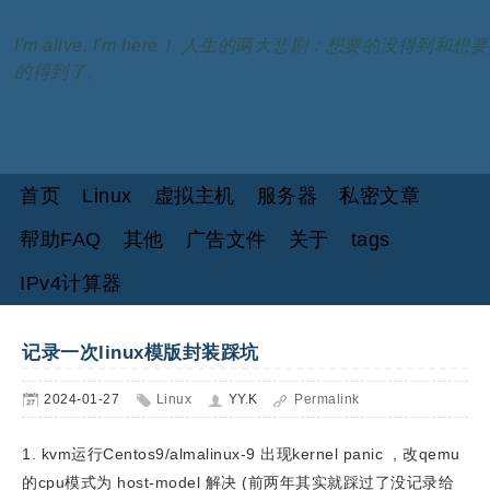
I'm alive, I'm here！ 人生的两大悲剧：想要的没得到和想要
的得到了。
首页
Linux
虚拟主机
服务器
私密文章
帮助FAQ
其他
广告文件
关于
tags
IPv4计算器
记录一次linux模版封装踩坑
2024-01-27
Linux
YY.K
Permalink
1. kvm运行Centos9/almalinux-9 出现kernel panic , 改qemu
的cpu模式为 host-model 解决 (前两年其实就踩过了没记录给