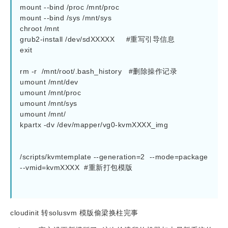
mount --bind /proc /mnt/proc

mount --bind /sys /mnt/sys

chroot /mnt

grub2-install /dev/sdXXXXX     #重写引导信息

exit

rm -r  /mnt/root/.bash_history   #删除操作记录

umount /mnt/dev

umount /mnt/proc

umount /mnt/sys

umount /mnt/

kpartx -dv /dev/mapper/vg0-kvmXXXX_img

/scripts/kvmtemplate --generation=2  --mode=package  
--vmid=kvmXXXX  #重新打包模版

cloudinit 转solusvm 模版偷梁换柱完事