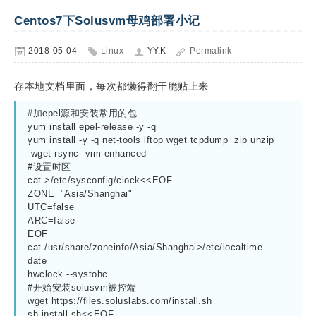
Centos7下Solusvm母鸡部署小记
2018-05-04
Linux
YY.K
Permalink
存本地文档里面，每次都懒得翻干脆贴上来
#加epel源和安装常用的包
yum install epel-release -y -q
yum install -y -q net-tools iftop wget tcpdump  zip unzip 
 wget rsync  vim-enhanced
#设置时区
cat >/etc/sysconfig/clock<<EOF
ZONE="Asia/Shanghai"
UTC=false
ARC=false
EOF
cat /usr/share/zoneinfo/Asia/Shanghai>/etc/localtime
date
hwclock --systohc
#开始安装solusvm被控端
wget https://files.soluslabs.com/install.sh
sh install.sh<<EOF