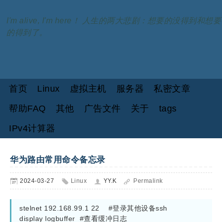
I'm alive, I'm here！ 人生的两大悲剧：想要的没得到和想要
的得到了。
首页
Linux
虚拟主机
服务器
私密文章
帮助FAQ
其他
广告文件
关于
tags
IPv4计算器
华为路由常用命令备忘录
2024-03-27
Linux
YY.K
Permalink
stelnet 192.168.99.1 22    #登录其他设备ssh

display logbuffer  #查看缓冲日志
