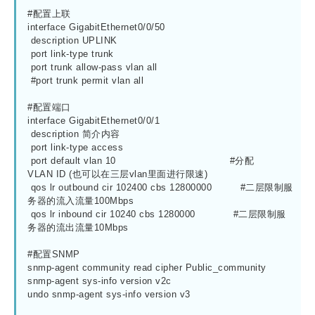
#配置上联

interface GigabitEthernet0/0/50

 description UPLINK

 port link-type trunk

 port trunk allow-pass vlan all

 #port trunk permit vlan all 

#配置端口

interface GigabitEthernet0/0/1

 description 简介内容

 port link-type access

 port default vlan 10                                    #分配
VLAN ID (也可以在三层vlan里面进行限速)

 qos lr outbound cir 102400 cbs 12800000         #二层限制服
务器的流入流量100Mbps

 qos lr inbound cir 10240 cbs 1280000            #二层限制服
务器的流出流量10Mbps

#配置SNMP

snmp-agent community read cipher Public_community

snmp-agent sys-info version v2c

undo snmp-agent sys-info version v3
