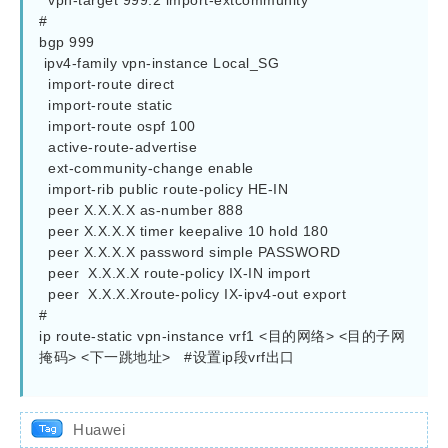
  vpn-target 999:2 import-extcommunity

#

bgp 999

 ipv4-family vpn-instance Local_SG

  import-route direct

  import-route static

  import-route ospf 100

  active-route-advertise

  ext-community-change enable

  import-rib public route-policy HE-IN

  peer X.X.X.X as-number 888

  peer X.X.X.X timer keepalive 10 hold 180

  peer X.X.X.X password simple PASSWORD

  peer  X.X.X.X route-policy IX-IN import

  peer  X.X.X.Xroute-policy IX-ipv4-out export

#

ip route-static vpn-instance vrf1 <目的网络> <目的子网
掩码> <下一跳地址>   #设置ip段vrf出口

Huawei