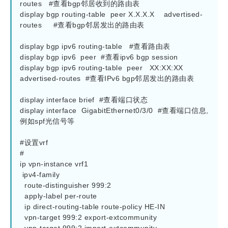
routes   #查看bgp邻居收到的路由表

display bgp routing-table  peer X.X.X.X    advertised-
routes     #查看bgp邻居发出的路由表

display bgp ipv6 routing-table   #查看路由表

display bgp ipv6  peer  #查看ipv6 bgp session

display bgp ipv6 routing-table  peer   XX:XX:XX  
advertised-routes  #查看IPv6 bgp邻居发出的路由表

display interface brief  #查看端口状态

display interface  GigabitEthernet0/3/0  #查看端口信息,
例如spf光信号等

#设置vrf

#

ip vpn-instance vrf1

 ipv4-family

  route-distinguisher 999:2

  apply-label per-route

  ip direct-routing-table route-policy HE-IN

  vpn-target 999:2 export-extcommunity
