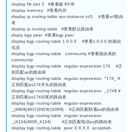
display fib slot 3   #查看板卡FIB

display memory   #查看内存

display ip routing-table vpn-instance vrf1    #查看vrf路由
表

display ip routing-table   #查看默认路由表

disply bgp peer  #查看bgp peer

display bgp routing-table 1.0.0.0    #查看1.0.0.0 的路由
信息

display bgp routing-table   community #查看路由表的
community

display bgp routing-table  regular-expression 174    #正
则匹配as的路由表

display bgp routing-table  regular-expression  ^174_ #
正则匹配as174开头的路由表

display bgp routing-table  regular-expression  _174$ #
正则匹配as174结尾的路由表

display bgp routing-table  regular-expression 
_(4808|4837|9929|10099)    #正则匹配联通as的路由表

display bgp routing-table  regular-expression  
_(4134|4809_4134)        #正则匹配电信as的路由表

display bgp routing-table  peer X.X.X.X  accepted-