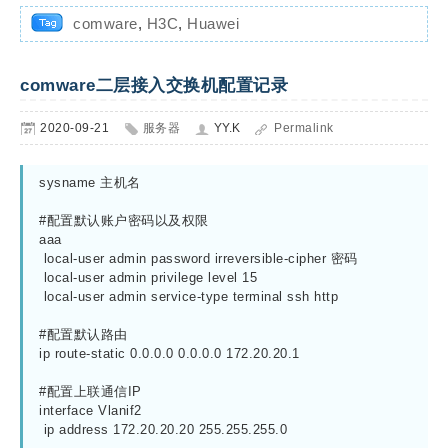
comware
,
H3C
,
Huawei
comware二层接入交换机配置记录
2020-09-21
服务器
YY.K
Permalink
sysname 主机名

#配置默认账户密码以及权限

aaa

 local-user admin password irreversible-cipher 密码

 local-user admin privilege level 15

 local-user admin service-type terminal ssh http

#配置默认路由

ip route-static 0.0.0.0 0.0.0.0 172.20.20.1

#配置上联通信IP

interface Vlanif2

 ip address 172.20.20.20 255.255.255.0
